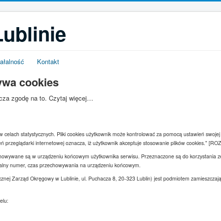
ublinie
ałalność
Kontakt
ywa cookies
acza zgodę na to.
Czytaj więcej…
s w celach statystycznych. Pliki cookies użytkownik może kontrolować za pomocą ustawień swojej 
ń przeglądarki internetowej oznacza, iż użytkownik akceptuje stosowanie plików cookies." [
rzechowywane są w urządzeniu końcowym użytkownika serwisu. Przeznaczone są do korzystania 
ikalny numer, czas przechowywania na urządzeniu końcowym.
cznej Zarząd Okręgowy w Lublinie, ul. Puchacza 8, 20-323 Lublin) jest podmiotem zamieszcz
elu: