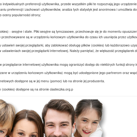
indywidualnych preferencji użytkownika, przede wszystkim pliki te rozpoznają jego urządzenie,
iu preferencji i zachowań użytkowników, analiza tych statystyk jest anonimowa i umożliwia d
do oceny popularności strony;
okies) - sesyjne i stałe. Pliki sesyjne są tymczasowe, przechowuje się je do momentu opuszczen
ałe przechowywane są w urządzeniu końcowym użytkownika do czasu ich usunięcia przez użytkown
 ustawień swojej przeglądarki, aby zablokować obsługę plików (cookies) lub każdorazowo uzy
ustawieniach swojej przeglądarki internetowej. Należy pamiętać, że większość przeglądarek do
w przeglądarce internetowej użytkownika mogą ograniczyć dostęp do niektórych funkcji strony i
ieszczane w urządzeniu końcowym użytkownika) mogą być udostępnione jego partnerom oraz ws
rnetowych dostępne są w jej menu (pomoc) lub na stronie jej producenta.
 (cookies) dostępne są na stronie ciasteczka.org.p