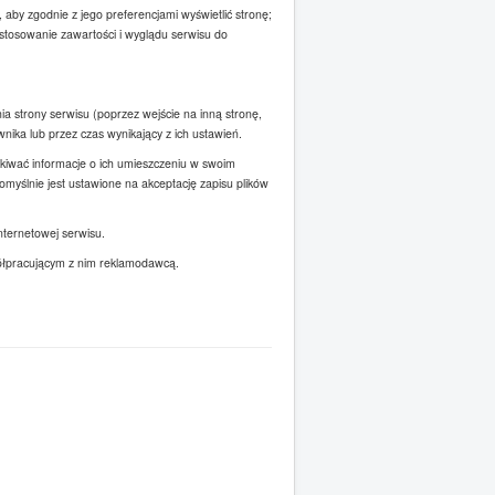
 aby zgodnie z jego preferencjami wyświetlić stronę;
ostosowanie zawartości i wyglądu serwisu do
ia strony serwisu (poprzez wejście na inną stronę,
ika lub przez czas wynikający z ich ustawień.
skiwać informacje o ich umieszczeniu w swoim
myślnie jest ustawione na akceptację zapisu plików
nternetowej serwisu.
półpracującym z nim reklamodawcą.