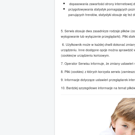
dopasowania zawartości strony internetowej do 
przygotowywania statystyk pomagających poznan
panujących trendów, statystyki stosuje się też 
5. Serwis stosuje dwa zasadnicze rodzaje plików (co
wylogowanie lub wyłączenie przeglądarki). Pliki st
6. Użytkownik może w każdej chwili dokonać zmiany
urządzeniu. Inne dostępne opcje można sprawdzić w 
(cookies)w urządzeniu końcowym.
7. Operator Serwisu informuje, że zmiany ustawień 
8. Pliki (cookies) z których korzysta serwis (zam
9. Informacje dotyczące ustawień przeglądarek inte
10. Bardziej szczegółowe informacje na temat plików