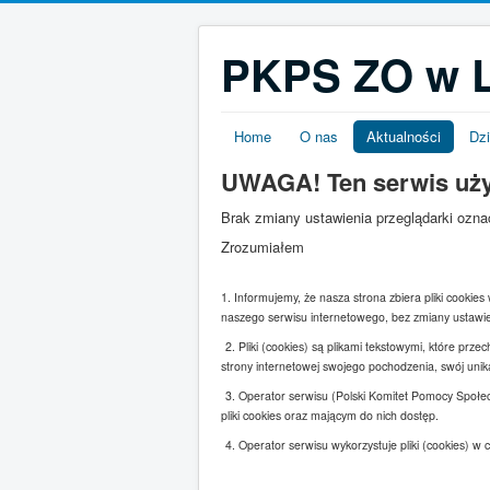
PKPS ZO w L
Home
O nas
Aktualności
Dzi
UWAGA! Ten serwis uż
Brak zmiany ustawienia przeglądarki ozn
Zrozumiałem
1. Informujemy, że nasza strona zbiera pliki cookie
naszego serwisu internetowego, bez zmiany ustawie
2. Pliki (cookies) są plikami tekstowymi, które p
strony internetowej swojego pochodzenia, swój un
3. Operator serwisu (Polski Komitet Pomocy Społe
pliki cookies oraz mającym do nich dostęp.
4. Operator serwisu wykorzystuje pliki (cookies) w c