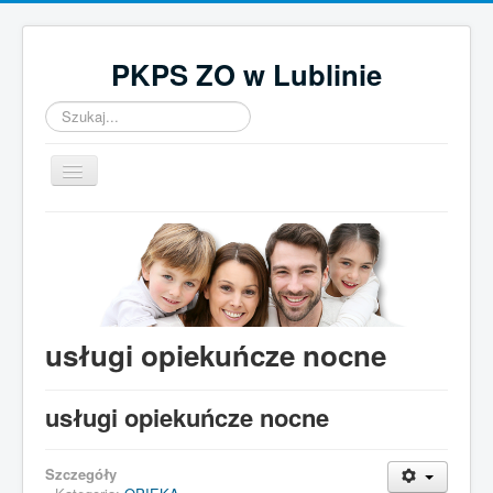
PKPS ZO w Lublinie
Szukaj...
Przełącz
nawigację
Home
O nas
Aktualności
Działalność
usługi opiekuńcze nocne
Kontakt
usługi opiekuńcze nocne
UWAGA! Ten serwis używa cookies
Brak zmiany ustawienia przeglądarki oznacza zgodę na to.
Szczegóły
Czytaj więcej…