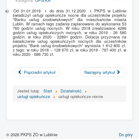
Kategoria:
OPIEKA
Zrozumiałem
a)
Od 01.01.2018
r. do dnia 31.12.2020
r. PKPS w Lublinie
świadczył usługi opiekuńcze nocne dla uczestników projektu
1. Informujemy, że nasza strona zbiera pliki cookies w celach statystycznych.
"Banku usług środowiskowych" dla mieszkańców miasta
Lublin. W ramach tego zadania zaplanowano do wykonania 53
Pliki cookies użytkownik może kontrolować za pomocą ustawień swojej
760 godzin usług nocnych. W roku 2018 zrealizowano 4289
przeglądarki internetowej. Dalsze korzystanie z naszego serwisu
godzin usług opiekuńczych nocnych, w roku 2019 - 26 580
internetowego, bez zmiany ustawień przeglądarki internetowej oznacza, iż
godzin, w roku 2020 - 22891 godzin. Dotacja przyznana na
użytkownik akceptuje stosowanie plików cookies." [ROZUMIEM]
świadczenie usług opiekuńczych nocnych dla uczestników
projektu "Bank usług środowiskowych" wyniosła 1 612 800 zł,
2. Pliki (cookies) są plikami tekstowymi, które przechowywane są w
z tego: w roku 2018
- 128 670 zł, w roku 2019 - 797 400 zł, w
roku 2020 - 686 730 zł.
urządzeniu końcowym użytkownika serwisu. Przeznaczone są do korzystania
ze stron serwisu. Przede wszystkim zawierają nazwę strony internetowej
swojego pochodzenia, swój unikalny numer, czas przechowywania na
urządzeniu końcowym.
Poprzedni artykuł
Następny artykuł
3. Operator serwisu (Polski Komitet Pomocy Społecznej Zarząd Okręgowy w
Lublinie, ul. Puchacza 8, 20-323 Lublin) jest podmiotem zamieszczającym na
Jesteś tutaj:
Start
Działalność
urządzeniu końcowym swojego użytkownika pliki cookies oraz mającym do
usługi opiekuńcze
usługi opiekuńcze nocne
nich dostęp.
4. Operator serwisu wykorzystuje pliki (cookies) w celu:
dopasowania zawartości strony internetowej do indywidualnych
preferencji użytkownika, przede wszystkim pliki te rozpoznają jego
urządzenie, aby zgodnie z jego preferencjami wyświetlić stronę;
© 2026 PKPS ZO w Lublinie
Do góry
przygotowywania statystyk pomagających poznaniu preferencji i