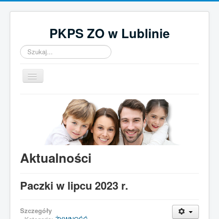
PKPS ZO w Lublinie
Szukaj...
Przełącz
nawigację
Home
O nas
Aktualności
Działalność
Aktualności
Kontakt
Paczki w lipcu 2023 r.
UWAGA! Ten serwis używa cookies
Brak zmiany ustawienia przeglądarki oznacza zgodę na to.
Szczegóły
Czytaj więcej…