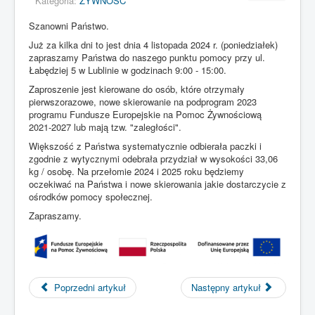
Kategoria:
ŻYWNOŚĆ
Zrozumiałem
Szanowni Państwo.
1. Informujemy, że nasza strona zbiera pliki cookies w celach statystycznych.
Już za kilka dni to jest dnia 4 listopada 2024 r. (poniedziałek)
Pliki cookies użytkownik może kontrolować za pomocą ustawień swojej
zapraszamy Państwa do naszego punktu pomocy przy ul.
przeglądarki internetowej. Dalsze korzystanie z naszego serwisu
Łabędziej 5 w Lublinie w godzinach 9:00 - 15:00.
internetowego, bez zmiany ustawień przeglądarki internetowej oznacza, iż
Zaproszenie jest kierowane do osób, które otrzymały
użytkownik akceptuje stosowanie plików cookies." [ROZUMIEM]
pierwszorazowe, nowe skierowanie na podprogram 2023
2. Pliki (cookies) są plikami tekstowymi, które przechowywane są w
programu Fundusze Europejskie na Pomoc Żywnościową
urządzeniu końcowym użytkownika serwisu. Przeznaczone są do korzystania
2021-2027 lub mają tzw. "zaległości".
ze stron serwisu. Przede wszystkim zawierają nazwę strony internetowej
Większość z Państwa systematycznie odbierała paczki i
swojego pochodzenia, swój unikalny numer, czas przechowywania na
zgodnie z wytycznymi odebrała przydział w wysokości 33,06
urządzeniu końcowym.
kg / osobę. Na przełomie 2024 i 2025 roku będziemy
3. Operator serwisu (Polski Komitet Pomocy Społecznej Zarząd Okręgowy w
oczekiwać na Państwa i nowe skierowania jakie dostarczycie z
Lublinie, ul. Puchacza 8, 20-323 Lublin) jest podmiotem zamieszczającym na
ośrodków pomocy społecznej.
urządzeniu końcowym swojego użytkownika pliki cookies oraz mającym do
Zapraszamy.
nich dostęp.
4. Operator serwisu wykorzystuje pliki (cookies) w celu:
dopasowania zawartości strony internetowej do indywidualnych
Poprzedni artykuł
Następny artykuł
preferencji użytkownika, przede wszystkim pliki te rozpoznają jego
urządzenie, aby zgodnie z jego preferencjami wyświetlić stronę;
przygotowywania statystyk pomagających poznaniu preferencji i