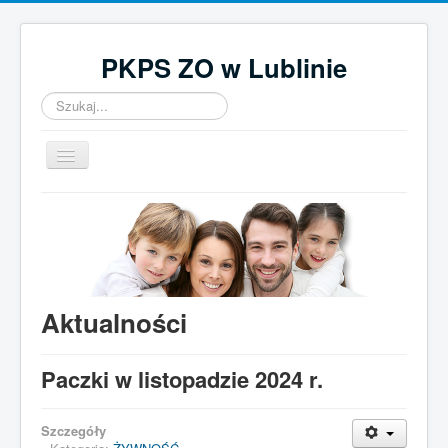
PKPS ZO w Lublinie
Szukaj...
Przełącz
nawigację
Home
O nas
Aktualności
Działalność
Aktualności
Kontakt
Paczki w listopadzie 2024 r.
UWAGA! Ten serwis używa cookies
Brak zmiany ustawienia przeglądarki oznacza zgodę na to.
Szczegóły
Czytaj więcej…