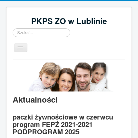
PKPS ZO w Lublinie
Szukaj...
Przełącz
nawigację
Home
O nas
Aktualności
Działalność
Aktualności
Kontakt
paczki żywnościowe w czerwcu
UWAGA! Ten serwis używa cookies
program FEPŻ 2021-2021
Brak zmiany ustawienia przeglądarki oznacza zgodę na to.
PODPROGRAM 2025
Czytaj więcej…